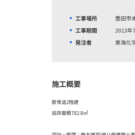
工事場所
豊田市
工事期間
2013年
発注者
東海化
施工概要
鉄骨造2階建
延床面積782.8㎡
設計・管理：藤本建設(株)1級建築士