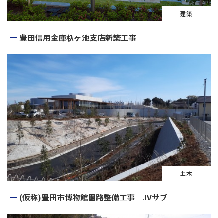
建築
豊田信用金庫杁ヶ池支店新築工事
土木
(仮称)豊田市博物館園路整備工事 JVサブ